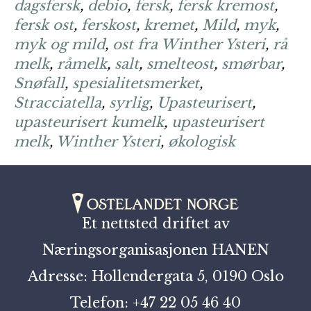
dagsfersk
,
debio
,
fersk
,
fersk kremost
,
fersk ost
,
ferskost
,
kremet
,
Mild
,
myk
,
myk og mild
,
ost fra Winther Ysteri
,
rå
melk
,
råmelk
,
salt
,
smelteost
,
smørbar
,
Snøfall
,
spesialitetsmerket
,
Stracciatella
,
syrlig
,
Upasteurisert
,
upasteurisert kumelk
,
upasteurisert
melk
,
Winther Ysteri
,
økologisk
Et nettsted driftet av
Næringsorganisasjonen HANEN
Adresse: Hollendergata 5, 0190 Oslo
Telefon: +47 22 05 46 40