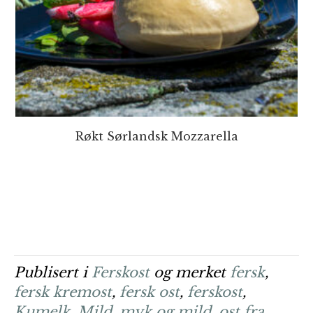
Røkt Sørlandsk Mozzarella
Publisert i
Ferskost
og merket
fersk
,
fersk kremost
,
fersk ost
,
ferskost
,
Kumelk
,
Mild
,
myk og mild
,
ost fra