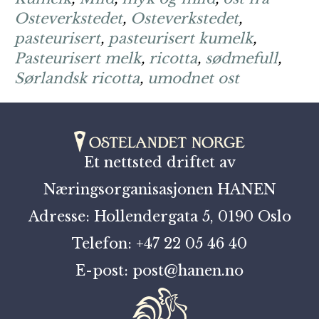
Osteverkstedet
,
Osteverkstedet
,
pasteurisert
,
pasteurisert kumelk
,
Pasteurisert melk
,
ricotta
,
sødmefull
,
Sørlandsk ricotta
,
umodnet ost
Et nettsted driftet av
Næringsorganisasjonen HANEN
Adresse: Hollendergata 5, 0190 Oslo
Telefon: +47 22 05 46 40
E-post: post@hanen.no