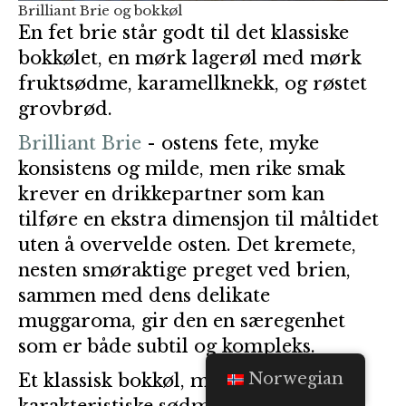
Brilliant Brie og bokkøl
En fet brie står godt til det klassiske
bokkølet, en mørk lagerøl med mørk
fruktsødme, karamellknekk, og røstet
grovbrød.
Brilliant Brie
- ostens fete, myke
konsistens og milde, men rike smak
krever en drikkepartner som kan
tilføre en ekstra dimensjon til måltidet
uten å overvelde osten. Det kremete,
nesten smøraktige preget ved brien,
sammen med dens delikate
muggaroma, gir den en særegenhet
som er både subtil og kompleks.
Norwegian
Et klassisk bokkøl, med sin