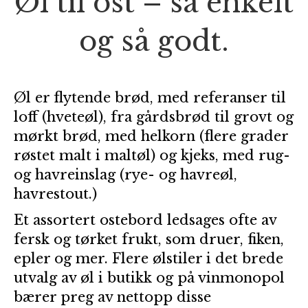
Øl til ost – så enkelt
og så godt.
Øl er flytende brød, med referanser til
loff (hveteøl), fra gårdsbrød til grovt og
mørkt brød, med helkorn (flere grader
røstet malt i maltøl) og kjeks, med rug-
og havreinslag (rye- og havreøl,
havrestout.)
Et assortert ostebord ledsages ofte av
fersk og tørket frukt, som druer, fiken,
epler og mer. Flere ølstiler i det brede
utvalg av øl i butikk og på vinmonopol
bærer preg av nettopp disse