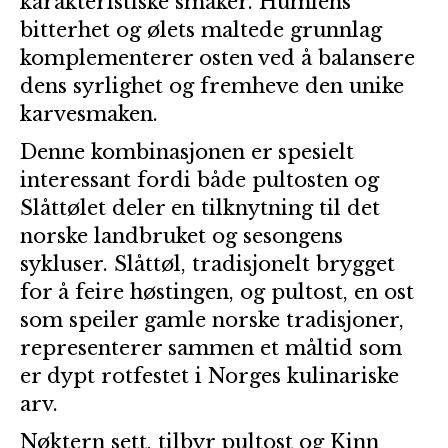
karakteristiske smaker. Humlens
bitterhet og ølets maltede grunnlag
komplementerer osten ved å balansere
dens syrlighet og fremheve den unike
karvesmaken.
Denne kombinasjonen er spesielt
interessant fordi både pultosten og
Slåttølet deler en tilknytning til det
norske landbruket og sesongens
sykluser. Slåttøl, tradisjonelt brygget
for å feire høstingen, og pultost, en ost
som speiler gamle norske tradisjoner,
representerer sammen et måltid som
er dypt rotfestet i Norges kulinariske
arv.
Nøktern sett, tilbyr pultost og Kinn