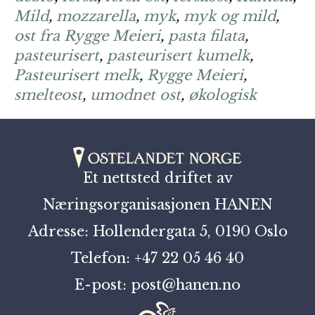
Mild
,
mozzarella
,
myk
,
myk og mild
,
ost fra Rygge Meieri
,
pasta filata
,
pasteurisert
,
pasteurisert kumelk
,
Pasteurisert melk
,
Rygge Meieri
,
smelteost
,
umodnet ost
,
økologisk
Et nettsted driftet av
Næringsorganisasjonen HANEN
Adresse: Hollendergata 5, 0190 Oslo
Telefon: +47 22 05 46 40
E-post: post@hanen.no