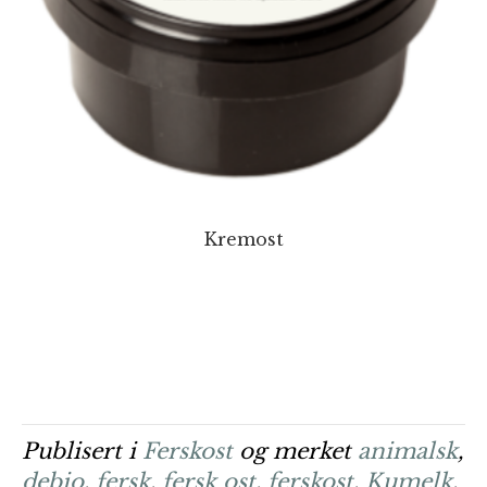
Kremost
Publisert i
Ferskost
og merket
animalsk
,
debio
,
fersk
,
fersk ost
,
ferskost
,
Kumelk
,