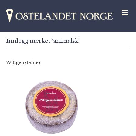
M
Innlegg merket ‘animalsk’
Wittgensteiner