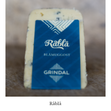
Råblå