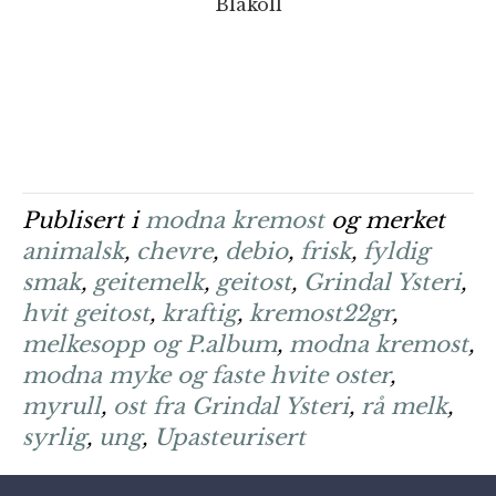
Blåkoll
Publisert i
modna kremost
og merket
animalsk
,
chevre
,
debio
,
frisk
,
fyldig
smak
,
geitemelk
,
geitost
,
Grindal Ysteri
,
hvit geitost
,
kraftig
,
kremost22gr
,
melkesopp og P.album
,
modna kremost
,
modna myke og faste hvite oster
,
myrull
,
ost fra Grindal Ysteri
,
rå melk
,
syrlig
,
ung
,
Upasteurisert