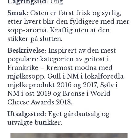
Lagringstid
: Ung
Smak
: Osten er først frisk og syrlig,
etter hvert blir den fyldigere med mer
sopp-aroma. Kraftig uten at den
stikker på slutten.
Beskrivelse
: Inspirert av den mest
populære kategorien av geitost i
Frankrike – kremost modna med
mjølkesopp. Gull i NM i lokalforedla
mjølkeprodukt 2016 og 2017, Sølv i
NM i ost 2019 og Bronse i World
Cheese Awards 2018.
Utsalgssted
:
Eget gårdsutsalg og
utvalgte butikker.