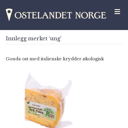
M
Innlegg merket ‘ung’
Gouda ost med italienske krydder økologisk