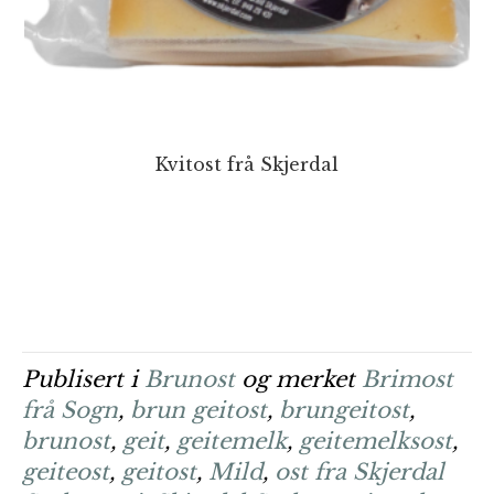
Kvitost frå Skjerdal
Publisert i
Brunost
og merket
Brimost
frå Sogn
,
brun geitost
,
brungeitost
,
brunost
,
geit
,
geitemelk
,
geitemelksost
,
geiteost
,
geitost
,
Mild
,
ost fra Skjerdal