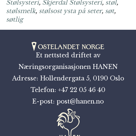
Stølsysteri
,
Skjerdal Stølsysteri
,
støl
,
stølsmelk
,
stølsost ysta på seter
,
søt
,
søtlig
Et nettsted driftet av
Næringsorganisasjonen HANEN
Adresse: Hollendergata 5, 0190 Oslo
Telefon: +47 22 05 46 40
E-post: post@hanen.no