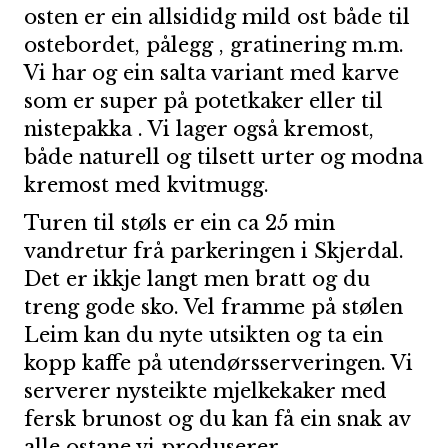
osten er ein allsididg mild ost både til
ostebordet, pålegg , gratinering m.m.
Vi har og ein salta variant med karve
som er super på potetkaker eller til
nistepakka . Vi lager også kremost,
både naturell og tilsett urter og modna
kremost med kvitmugg.
Turen til støls er ein ca 25 min
vandretur frå parkeringen i Skjerdal.
Det er ikkje langt men bratt og du
treng gode sko. Vel framme på stølen
Leim kan du nyte utsikten og ta ein
kopp kaffe på utendørsserveringen. Vi
serverer nysteikte mjelkekaker med
fersk brunost og du kan få ein snak av
alle ostane vi produserer.