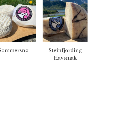
Sommersnø
Steinfjording
Havsmak