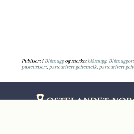
Publisert i
Blåmugg
og merket
blåmugg
,
Blåmuggost
pasteurisert
,
pasteurisert geitemelk
,
pasteurisert gei
Et nettsted driftet av
Næringsorganisasjonen HANEN
Adresse: Hollendergata 5, 0190 Oslo