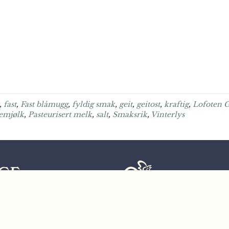
,
fast
,
Fast blåmugg
,
fyldig smak
,
geit
,
geitost
,
kraftig
,
Lofoten G
temjølk
,
Pasteurisert melk
,
salt
,
Smaksrik
,
Vinterlys