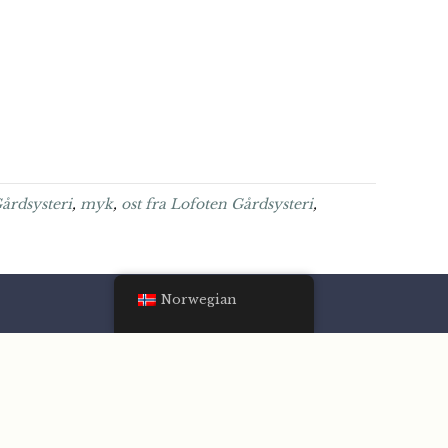
årdsysteri
,
myk
,
ost fra Lofoten Gårdsysteri
,
Norwegian
Følg oss
Facebook
Instagram
LinkedIn