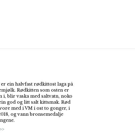
er ein halvfast rødkittost laga på
temjølk. Rødkitten som osten er
 i, blir vaska med saltvatn, noko
in god og litt salt kittsmak. Rød
vore med i VM i ost to gonger, i
2018, og vann bronsemedalje
ngene.
>>