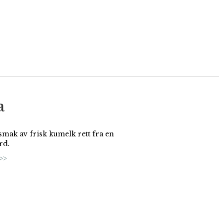
a
smak av frisk kumelk rett fra en
rd.
>>