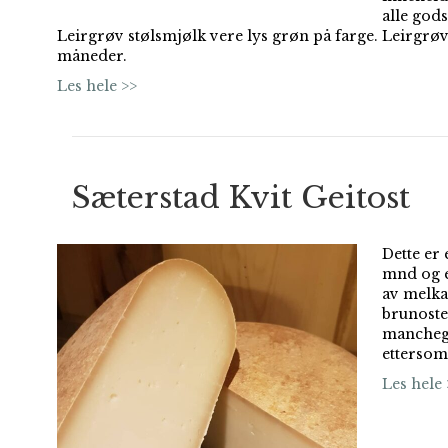
alle gods
Leirgrøv stølsmjølk vere lys grøn på farge. Leirgrø
måneder.
Les hele >>
Sæterstad Kvit Geitost
Dette er 
mnd og e
av melka 
brunosten
mancheg
ettersom
Les hele 