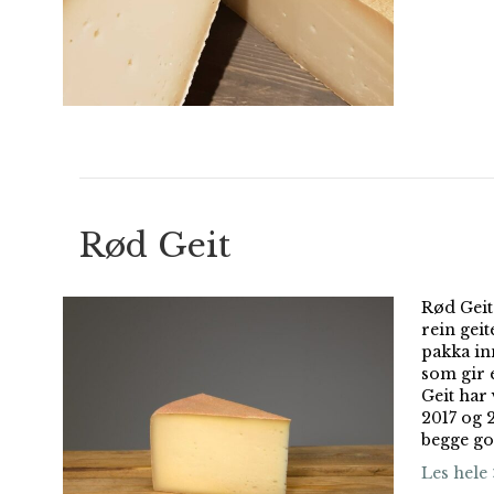
Rød Geit
Rød Geit 
rein gei
pakka inn
som gir e
Geit har 
2017 og 
begge go
Les hele 