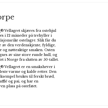
orpe
® Vellagret skjæres fra ostehjul
es i 12 måneder på trehyller i
isjonsrike ostelagre. Slik får du
 av den verdenskjente, fyldige,
ige og nøtteaktige smaken. Osten
gnes av sine store runde hull, og
let i Norge fra slutten av 50-tallet.
g® Vellagret er en smakshever i
fleste varme og kalde retter. Den
ksempel brukes til ferskt brød,
ufflé og pai, og har en
en plass på ostefatet.