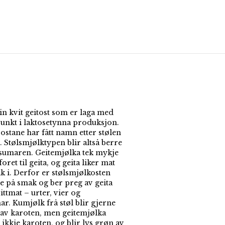
in kvit geitost som er laga med
unkt i laktosetynna produksjon.
ostane har fått namn etter stølen
. Stølsmjølktypen blir altså berre
sumaren. Geitemjølka tek mykje
oret til geita, og geita liker mat
 i. Derfor er stølsmjølkosten
re på smak og ber preg av geita
ittmat – urter, vier og
ar. Kumjølk frå støl blir gjerne
 av karoten, men geitemjølka
ikkje karoten, og blir lys grøn av