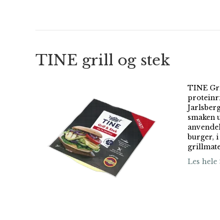
TINE grill og stek
TINE Gril
proteinr
Jarlsberg
smaken u
anvendeli
burger, i
grillmat
Les hele 