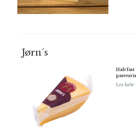
Jørn´s
Halvfast
pasteuri
Les hele 