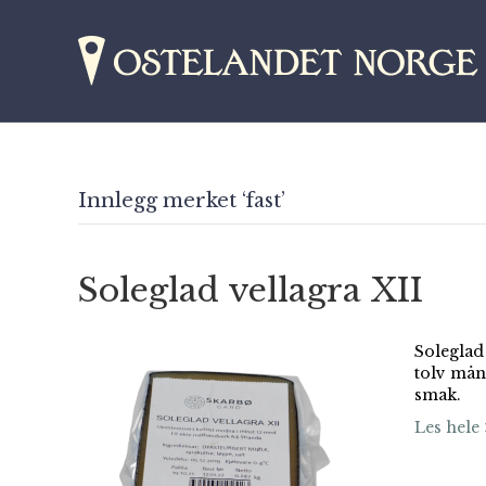
Innlegg merket ‘fast’
Soleglad vellagra XII
Soleglad
tolv måna
smak.
Les hele 