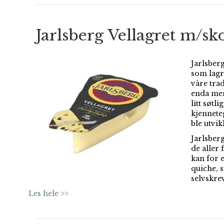
Jarlsberg Vellagret m/sk
Jarlsberg
som lagr
våre trad
enda mer
litt søtl
kjennete
ble utvik
Jarlsber
de aller 
kan for e
quiche, s
selvskrev
Les hele >>