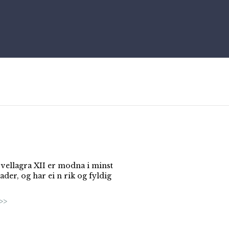
 vellagra XII er modna i minst
der, og har ei n rik og fyldig
>>