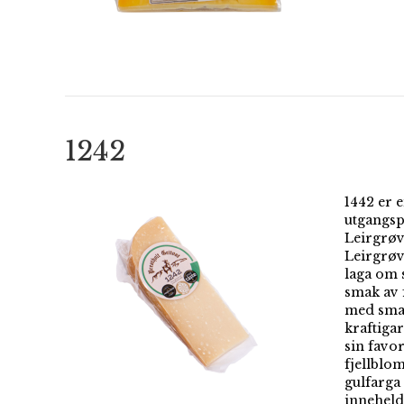
1242
1442 er e
utgangsp
Leirgrøv
Leirgrøv
laga om 
smak av f
med smak
kraftiga
sin favor
fjellblom
gulfarga
inneheld 