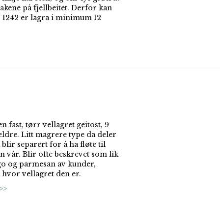
akene på fjellbeitet. Derfor kan
v 1242 er lagra i minimum 12
en fast, tørr vellagret geitost, 9
ldre. Litt magrere type da deler
blir separert for å ha fløte til
 vår. Blir ofte beskrevet som lik
o og parmesan av kunder,
 hvor vellagret den er.
>>