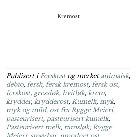
Kremost
Publisert i
Ferskost
og merket
animalsk
,
debio
,
fersk
,
fersk kremost
,
fersk ost
,
ferskost
,
gressløk
,
hvitløk
,
krem
,
krydder
,
krydderost
,
Kumelk
,
myk
,
myk og mild
,
ost fra Rygge Meieri
,
pasteurisert
,
pasteurisert kumelk
,
Pasteurisert melk
,
ramsløk
,
Rygge
Meieri
,
smørbar
,
umodnet ost
,