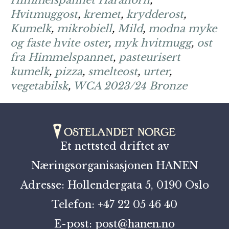
Himmelspannet Harahorn
,
Hvitmuggost
,
kremet
,
krydderost
,
Kumelk
,
mikrobiell
,
Mild
,
modna myke
og faste hvite oster
,
myk hvitmugg
,
ost
fra Himmelspannet
,
pasteurisert
kumelk
,
pizza
,
smelteost
,
urter
,
vegetabilsk
,
WCA 2023/24 Bronze
Et nettsted driftet av
Næringsorganisasjonen HANEN
Adresse: Hollendergata 5, 0190 Oslo
Telefon: +47 22 05 46 40
E-post: post@hanen.no