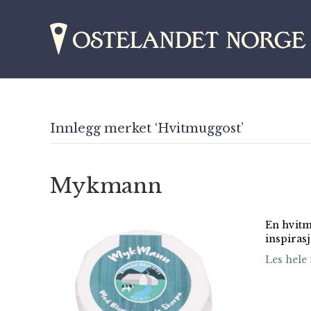
Innlegg merket ‘Hvitmuggost’
Mykmann
En hvitm
inspiras
Les hele 