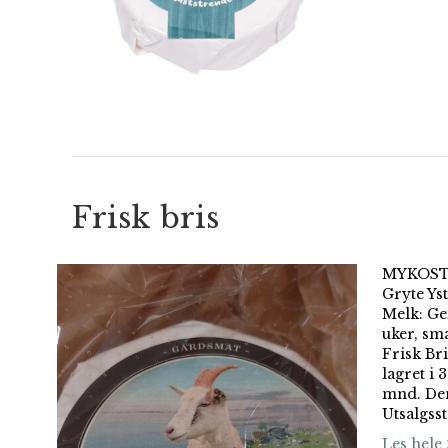
Frisk bris
MYKOST F
Gryte Ys
Melk: Ge
uker, sma
Frisk Bri
lagret i 
mnd. Den
Utsalgsst
Les hele 