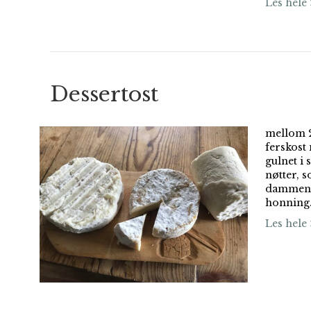
Les hele 
Dessertost
mellom 2
ferskost
gulnet i
nøtter, s
dammen m
honning
Les hele 