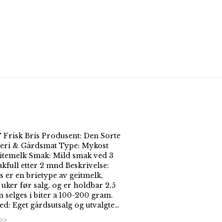
risk Bris Produsent: Den Sorte
teri & Gårdsmat Type: Mykost
itemelk Smak: Mild smak ved 3
kfull etter 2 mnd Beskrivelse:
s er en brietype av geitmelk,
3 uker før salg, og er holdbar 2,5
 selges i biter a 100-200 gram.
ed: Eget gårdsutsalg og utvalgte…
>>