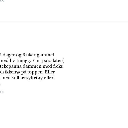
>>
 dager og 3 uker gammel
 med hvitmugg. Fint på salater(
 stekepanna dammen med f.eks
olsikkefrø på toppen. Eller
ed solbærsyltetøy eller
.
>>