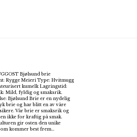
GOST Bjølsund brie
t: Rygge Meieri Type: Hvitmugg
steurisert kumelk Lagringstid:
: Mild, fyldig og smaksrik.
lse: Bjølsund Brie er en nydelig
k brie og har blitt en av våre
ssikere. Vår brie er smaksrik og
en ikke for kraftig på smak.
ulturen gir osten den unike
som kommer best frem…