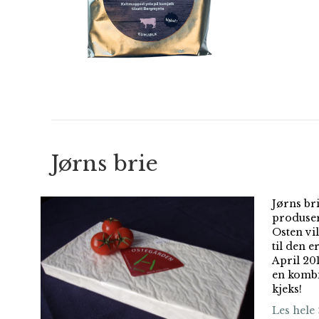
Jørns brie
Jørns br
produser
Osten vi
til den e
April 20
en kombi
kjeks!
Les hele 