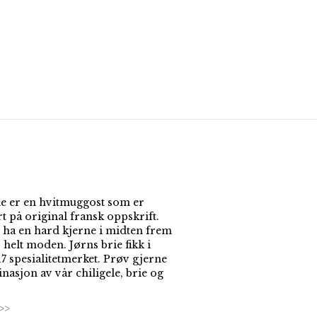
ie er en hvitmuggost som er
t på original fransk oppskrift.
l ha en hard kjerne i midten frem
r helt moden. Jørns brie fikk i
17 spesialitetmerket. Prøv gjerne
nasjon av vår chiligele, brie og
>>