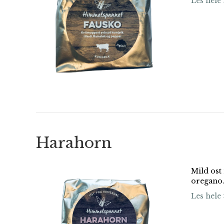
Les hele 
Harahorn
Mild ost
oregano
Les hele 