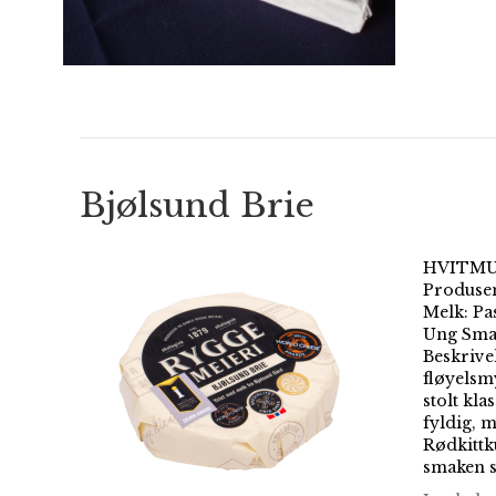
Bjølsund Brie
HVITMUG
Produsen
Melk: Pa
Ung Smak
Beskrive
fløyelsmy
stolt kla
fyldig, m
Rødkittk
smaken 