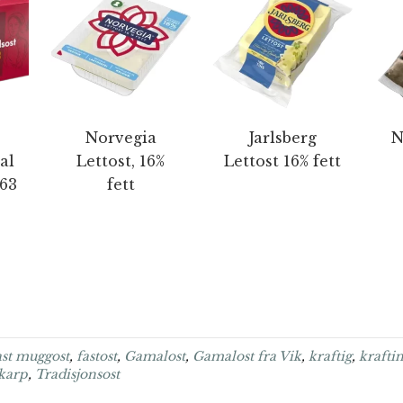
Norvegia
Jarlsberg
N
al
Lettost, 16%
Lettost 16% fett
863
fett
ast muggost
,
fastost
,
Gamalost
,
Gamalost fra Vik
,
kraftig
,
kraftin
karp
,
Tradisjonsost