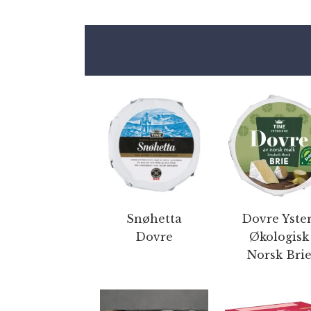
Snøhetta
Dovre Yster
Dovre
Økologisk
Norsk Bri