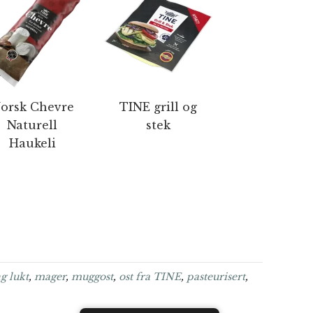
orsk Chevre
TINE grill og
Naturell
stek
Haukeli
g lukt
,
mager
,
muggost
,
ost fra TINE
,
pasteurisert
,