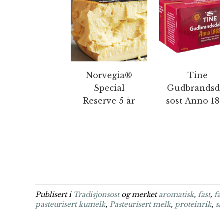
Norvegia®
Tine
Special
Gudbrandsd
Reserve 5 år
sost Anno 1
Publisert i
Tradisjonsost
og merket
aromatisk
,
fast
,
f
pasteurisert kumelk
,
Pasteurisert melk
,
proteinrik
,
s