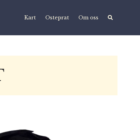
Kart
Osteprat
Om oss
T