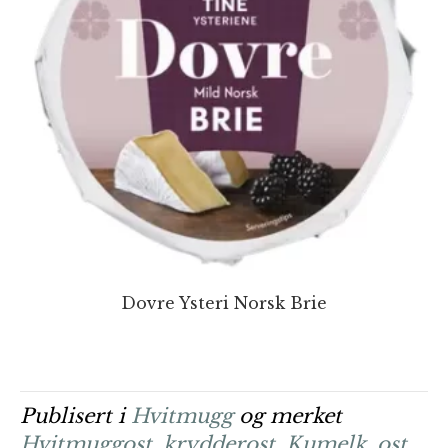
Dovre Ysteri Norsk Brie
Publisert i
Hvitmugg
og merket
Hvitmuggost
,
krydderost
,
Kumelk
,
ost