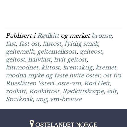
Publisert i
Rødkitt
og merket
bronse
,
fast
,
fast ost
,
fastost
,
fyldig smak
,
geitemelk
,
geitemelksost
,
geiteost
,
geitost
,
halvfast
,
hvit geitost
,
kittmodnet
,
kittost
,
kremaktig
,
kremet
,
modna myke og faste hvite oster
,
ost fra
Rueslåtten Ysteri
,
oste-vm
,
Rød Geit
,
rødkitt
,
Rødkittost
,
Rødkittskorpe
,
salt
,
Smaksrik
,
ung
,
vm-bronse