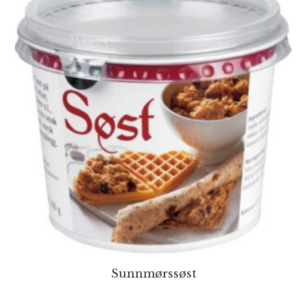
Sunnmørssøst