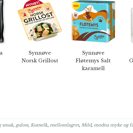
a
Synnøve
Synnøve
Norsk Grillost
Fløtemys Salt
G
karamell
g smak
,
gulost
,
Kumelk
,
mellomlagret
,
Mild
,
modna myke og fas