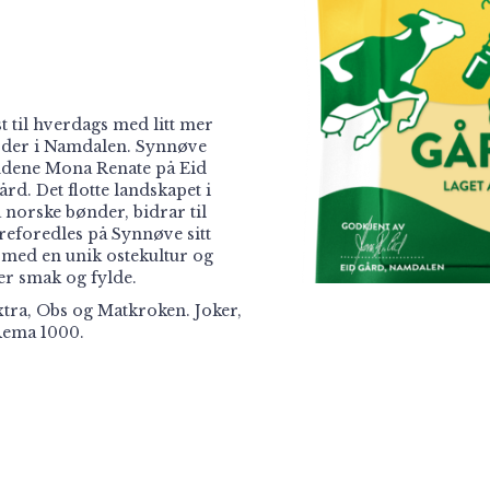
t til hverdags med litt mer
årder i Namdalen. Synnøve
øndene Mona Renate på Eid
d. Det flotte landskapet i
norske bønder, bidrar til
reforedles på Synnøve sitt
t med en unik ostekultur og
er smak og fylde.
tra, Obs og Matkroken. Joker,
Rema 1000.