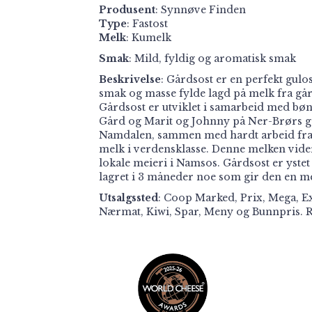
Produsent
:
Synnøve Finden
Type
: Fastost
Melk
: Kumelk
Smak
: Mild, fyldig og aromatisk smak
Beskrivelse
: Gårdsost er en perfekt gulos
smak og masse fylde lagd på melk fra g
Gårdsost er utviklet i samarbeid med b
Gård og Marit og Johnny på Ner-Brørs går
Namdalen, sammen med hardt arbeid fra 
melk i verdensklasse. Denne melken vide
lokale meieri i Namsos. Gårdsost er yste
lagret i 3 måneder noe som gir den en m
Utsalgssted
: Coop Marked, Prix, Mega, Ex
Nærmat, Kiwi, Spar, Meny og Bunnpris. 