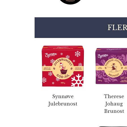
FLER
Synnøve
Therese
Julebrunost
Johaug
Brunost