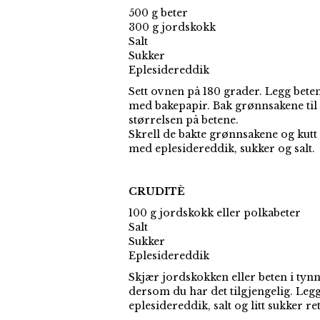
500 g beter
300 g jordskokk
Salt
Sukker
Eplesidereddik
Sett ovnen på 180 grader. Legg beten
med bakepapir. Bak grønnsakene til 
størrelsen på betene.
Skrell de bakte grønnsakene og kutt
med eplesidereddik, sukker og salt.
CRUDITÈ
100 g jordskokk eller polkabeter
Salt
Sukker
Eplesidereddik
Skjær jordskokken eller beten i tyn
dersom du har det tilgjengelig. Leg
eplesidereddik, salt og litt sukker re