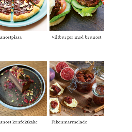
unostpizza
Viltburger med brunost
unost konfektkake
Fikenmarmelade