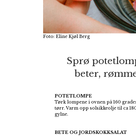
Foto: Eline Kjøl Berg
Sprø potetlomp
beter, rømme
POTETLOMPE
Tørk lompene i ovnen på 160 grader i
tørr. Varm opp solsikkeolje til ca 18
gylne.
BETE OG JORDSKOKKSALAT