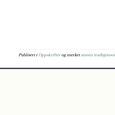
Publisert i
Oppskrifter
og merket
annen tradisjonsos
Et nettsted driftet av
Næringsorganisasjonen HANEN
Adresse: Hollendergata 5, 0190 Oslo