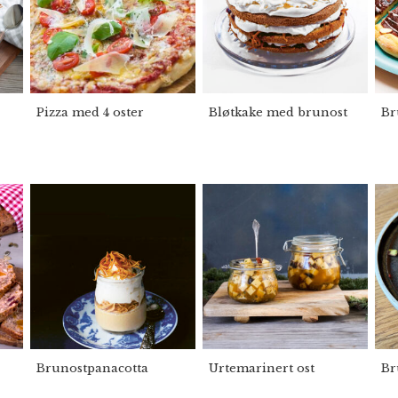
Pizza med 4 oster
Bløtkake med brunost
Br
Brunostpanacotta
Urtemarinert ost
Br