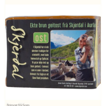
Brimost frå Sogn