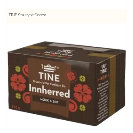
TINE Stølstype Geitost