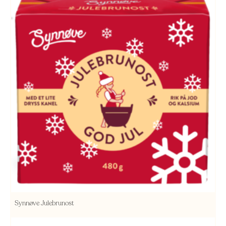
Synnøve Julebrunost