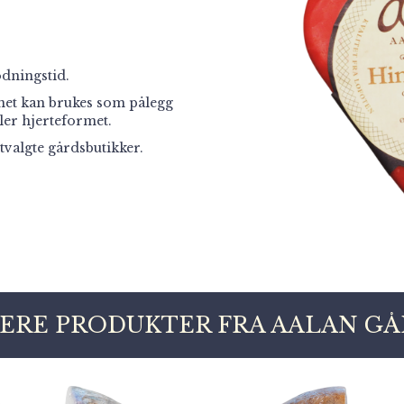
dningstid.
nnet kan brukes som pålegg
ller hjerteformet.
valgte gårdsbutikker.
ERE PRODUKTER FRA AALAN G