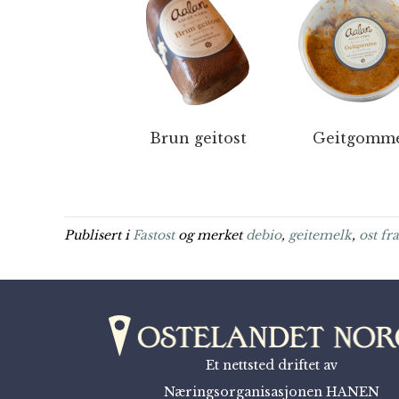
Brun geitost
Geitgomm
Publisert i
Fastost
og merket
debio
,
geitemelk
,
ost fr
Et nettsted driftet av
Næringsorganisasjonen HANEN