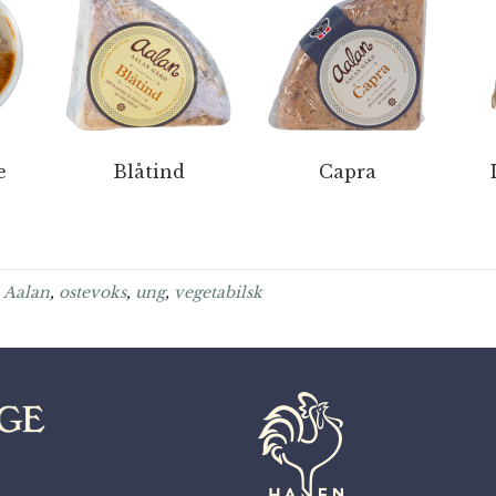
e
Blåtind
Capra
a Aalan
,
ostevoks
,
ung
,
vegetabilsk