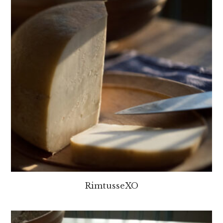
RimtusseXO