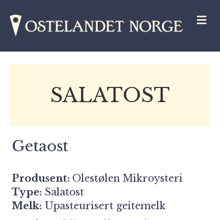
M
SALATOST
Getaost
Produsent:
Olestølen Mikroysteri
Type:
Salatost
Melk:
Upasteurisert geitemelk