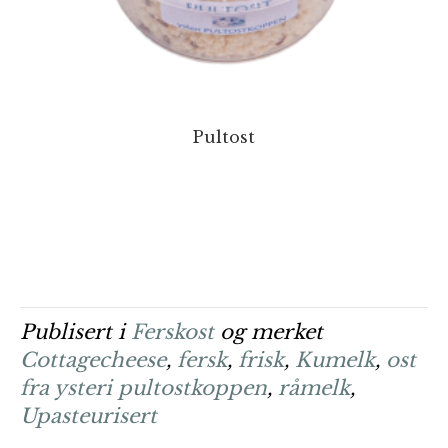
Pultost
Publisert i
Ferskost
og merket
Cottagecheese
,
fersk
,
frisk
,
Kumelk
,
ost
fra ysteri pultostkoppen
,
råmelk
,
Upasteurisert