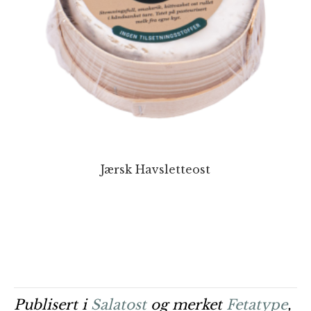
Jærsk Havsletteost
Publisert i
Salatost
og merket
Fetatype
,