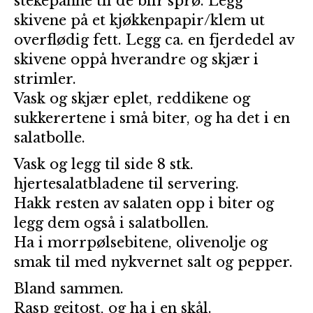
stekepanne til de blir sprø. Legg
skivene på et
kjøkkenpapir/klem ut
overflødig fett. Legg ca. en fjerdedel av
skivene oppå
hverandre og skjær i
strimler.
Vask og skjær eplet, reddikene og
sukkerertene i små biter,
og ha det i en
salatbolle.
Vask og legg til side 8 stk.
hjertesalatbladene til servering.
Hakk resten av salaten opp i biter og
legg dem også i salatbollen.
Ha i morrpølsebitene, olivenolje og
smak til med nykvernet salt og pepper.
Bland sammen.
Rasp geitost, og ha i en skål.