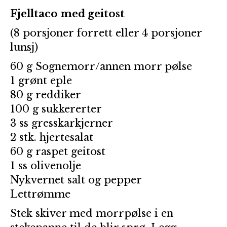
Fjelltaco med geitost
(8 porsjoner forrett eller 4 porsjoner
lunsj)
60 g Sognemorr/annen morr pølse
1 grønt eple
80 g reddiker
100 g sukkererter
3 ss gresskarkjerner
2 stk. hjertesalat
60 g raspet geitost
1 ss olivenolje
Nykvernet salt og pepper
L
ettrømme
Stek skiver med morrpølse i en