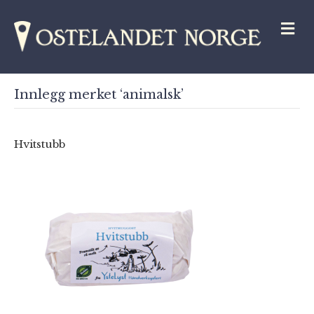
M
Innlegg merket ‘animalsk’
Hvitstubb