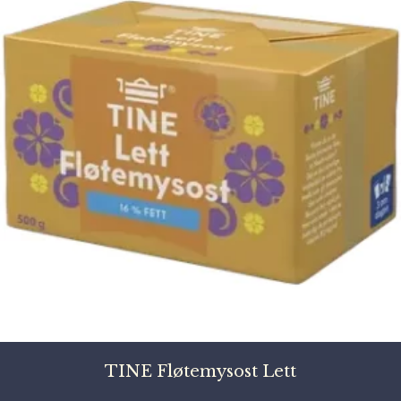
TINE Fløtemysost Lett