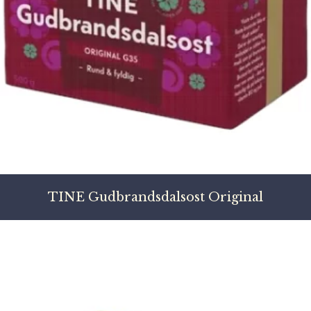
TINE Gudbrandsdalsost Original