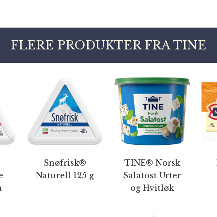
FLERE PRODUKTER FRA TINE
Snøfrisk®
TINE® Norsk
e
Naturell 125 g
Salatost Urter
a
og Hvitløk