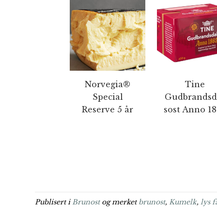
Norvegia®
Tine
Special
Gudbrandsd
Reserve 5 år
sost Anno 1
Publisert i
Brunost
og merket
brunost
,
Kumelk
,
lys f