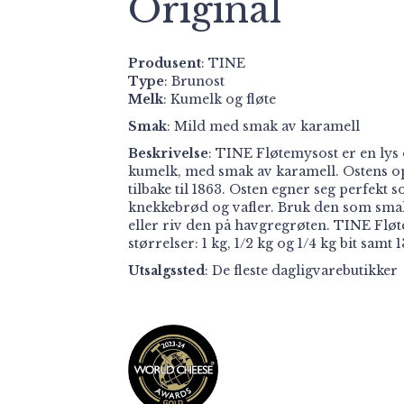
Original
Produsent
:
TINE
Type
: Brunost
Melk
: Kumelk og fløte
Smak
: Mild med smak av karamell
Beskrivelse
: TINE Fløtemysost er en lys 
kumelk, med smak av karamell. Ostens op
tilbake til 1863. Osten egner seg perfekt 
knekkebrød og vafler. Bruk den som smak
eller riv den på havgregrøten. TINE Flø
størrelser: 1 kg, 1/2 kg og 1/4 kg bit samt 1
Utsalgssted
: De fleste dagligvarebutikker