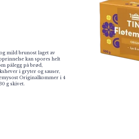
og mild brunost laget av
prinnelse kan spores helt
som pålegg på brød,
shever i gryter og sauser,
temysost Originalkommer i 4
30 g skivet.