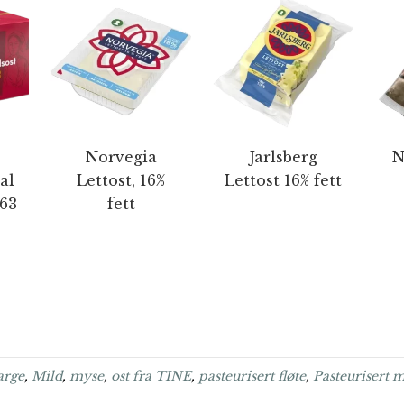
Norvegia
Jarlsberg
N
al
Lettost, 16%
Lettost 16% fett
863
fett
arge
,
Mild
,
myse
,
ost fra TINE
,
pasteurisert fløte
,
Pasteurisert 