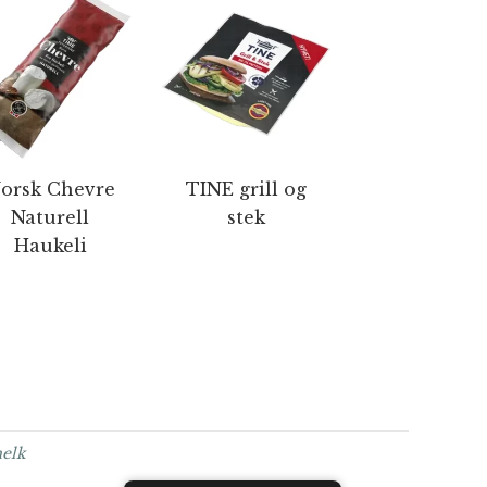
orsk Chevre
TINE grill og
Naturell
stek
Haukeli
melk