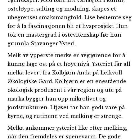
egenskaper. Med bare litt variasjon i kultur,
osteløype, salting og modning, skapes et
ubegrenset smaksmangfold. Lise bestemte seg
for å la fascinasjonen bli et livsprosjekt. Hun
tok en mastergrad i ostevitenskap før hun
grunnla Stavanger Ysteri.
Melk av ypperste merke er avgjørende for å
kunne lage ost på et høyt nivå. Ysteriet får all
melka levert fra Kolbjørn Anda på Leikvoll
Økologiske Gard. Kolbjørn er en enestående
økologisk produsent i vår region og ute på
marka bygger han opp mikrolivet og
jordstrukturen. I fjøset tar han godt vare på
kyrne, og rutinene ved melking er strenge.
Melka ankommer ysteriet like etter melking,
når den fremdeles er spenevarm. De gode