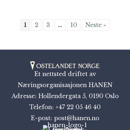
1
2
3
…
10
Neste »
Et nettsted driftet av
Næringsorganisasjonen HANEN
Adresse: Hollendergata 5, 0190 Oslo
Telefon: +47 22 05 46 40
E-post: post@hanen.no