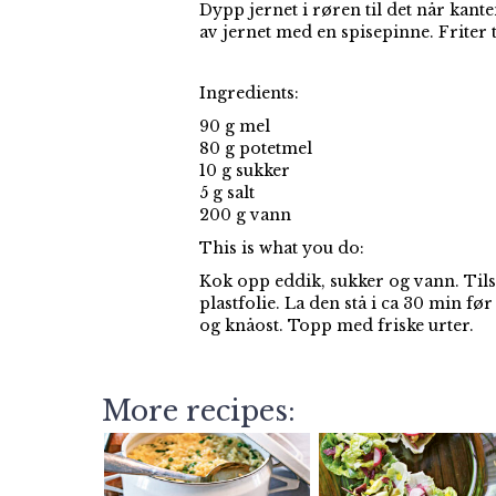
Dypp jernet i røren til det når kante
av jernet med en spisepinne. Friter t
Ingredients:
90 g mel
80 g potetmel
10 g sukker
5 g salt
200 g vann
This is what you do:
Kok opp eddik, sukker og vann. Tils
plastfolie. La den stå i ca 30 min f
og knåost. Topp med friske urter.
More recipes: