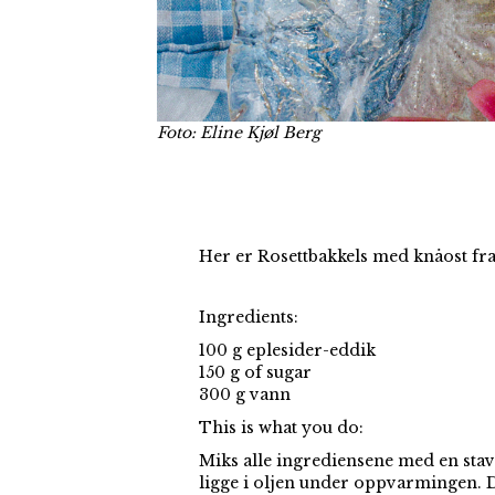
Foto: Eline Kjøl Berg
Her er Rosettbakkels med knåost fra
Ingredients:
100 g eplesider-eddik
150 g of sugar
300 g vann
This is what you do:
Miks alle ingrediensene med en stavm
ligge i oljen under oppvarmingen. D