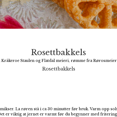
Rosettbakkels
 Kråkeroe Staulen og Flatdal meieri, rømme fra Rørosmeierie
Rosettbakkels
ikser. La røren stå i ca 30 minutter før bruk. Varm opp solsi
et er viktig at jernet er varmt før du begynner med fritering