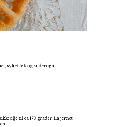
t, syltet løk og silderogn
kkeolje til ca 170 grader. La jernet
en.