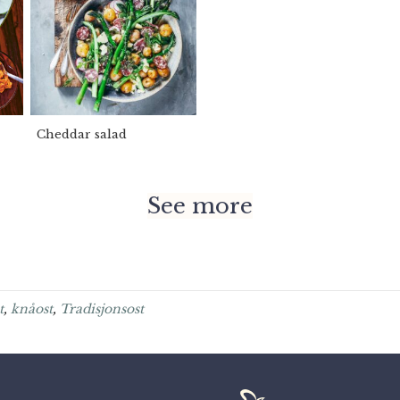
Cheddar salad
See more
t
,
knåost
,
Tradisjonsost