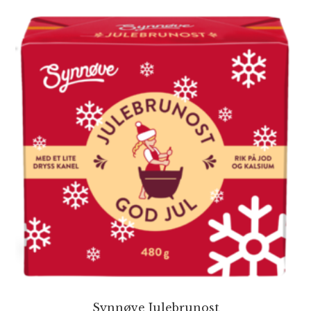
Synnøve Julebrunost