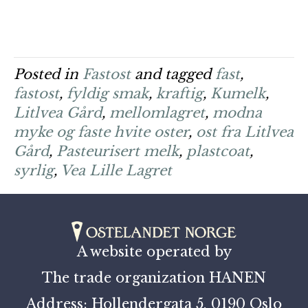
Posted in
Fastost
and tagged
fast
,
fastost
,
fyldig smak
,
kraftig
,
Kumelk
,
Litlvea Gård
,
mellomlagret
,
modna
myke og faste hvite oster
,
ost fra Litlvea
Gård
,
Pasteurisert melk
,
plastcoat
,
syrlig
,
Vea Lille Lagret
A website operated by
The trade organization HANEN
Address: Hollendergata 5, 0190 Oslo