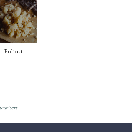
Pultost
teurisert