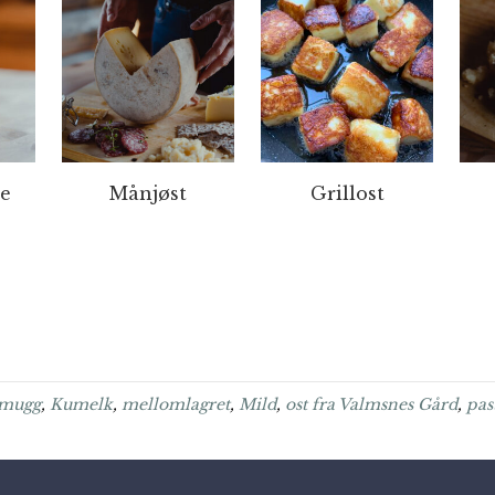
se
Månjøst
Grillost
tmugg
,
Kumelk
,
mellomlagret
,
Mild
,
ost fra Valmsnes Gård
,
pas