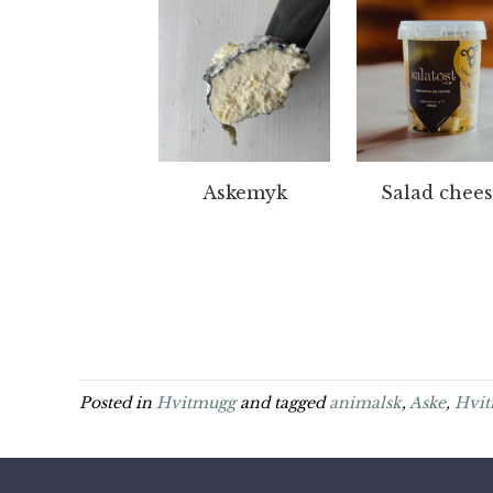
Askemyk
Salad chee
Posted in
Hvitmugg
and tagged
animalsk
,
Aske
,
Hvi