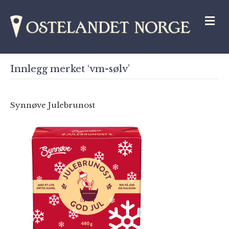
M
Innlegg merket ‘vm-sølv’
Synnøve Julebrunost