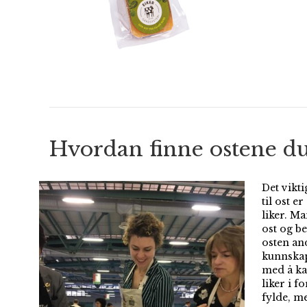
Hvordan finne ostene du
Det vikt
til ost e
liker. Ma
ost og be
osten and
kunnskap
med å ka
liker i f
fylde, m