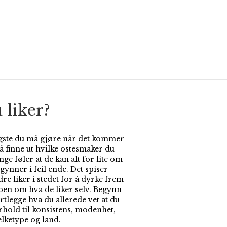
 liker?
igste du må gjøre når det kommer
r å finne ut hvilke ostesmaker du
nge føler at de kan alt for lite om
gynner i feil ende. Det spiser
re liker i stedet for å dyrke frem
en om hva de liker selv. Begynn
rtlegge hva du allerede vet at du
orhold til konsistens, modenhet,
elketype og land.