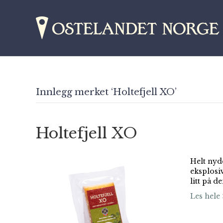
Innlegg merket ‘Holtefjell XO’
Holtefjell XO
Helt nyde
eksplosi
litt på d
Les hele 