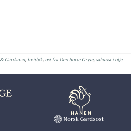
i & Gårdsmat
,
hvitløk
,
ost fra Den Sorte Gryte
,
salatost i olje