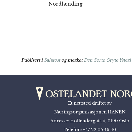
Nordlænding
Publisert i
Salatost
og merket
Den Sorte Gryte Yster
Et nettsted driftet av
Næringsorganisasjonen HANEN
Adresse: Hollendergata 5, 0190 Oslo
Telefon: +47 22 05 46 40