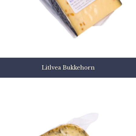
Litlvea Bukkehorn