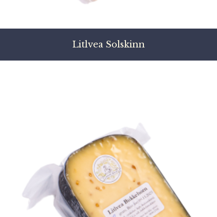
Litlvea Solskinn