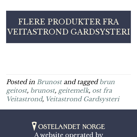
FLERE PRODUKTER FRA
VEITASTROND GARDSYSTERI
Posted in
Brunost
and tagged
brun
geitost
,
brunost
,
geitemelk
,
ost fra
Veitastrond
,
Veitastrond Gardsysteri
A website operated by