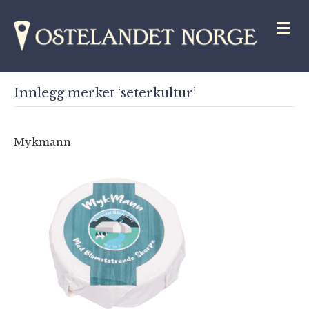
M
Innlegg merket ‘seterkultur’
Mykmann