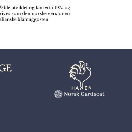
ble utviklet og lansert i 1975 og
rives som den norske versjonen
talienske blåmuggosten