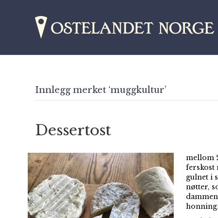
Innlegg merket ‘muggkultur’
Dessertost
mellom 2
ferskost
gulnet i
nøtter, s
dammen m
honning