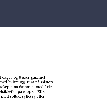
 dager og 3 uker gammel
 med hvitmugg. Fint på salater(
 stekepanna dammen med f.eks
olsikkefrø på toppen. Eller
ed solbærsyltetøy eller
.