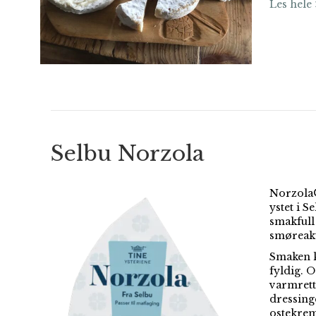
Les hele 
Selbu Norzola
Norzola®
ystet i S
smakfull
smøreakt
Smaken k
fyldig. 
varmrett
dressing
ostekrem