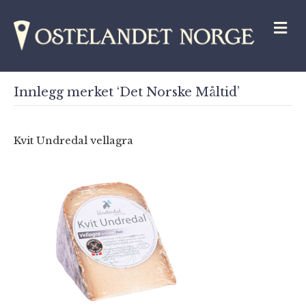
M
Innlegg merket ‘Det Norske Måltid’
Kvit Undredal vellagra