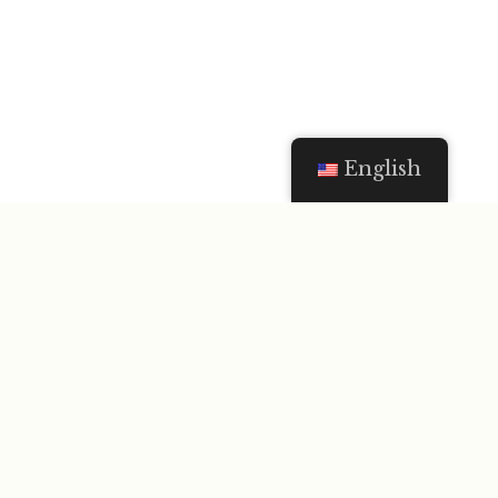
English
Østavind