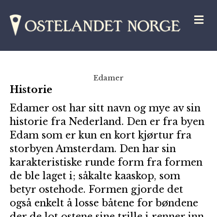
M
Edamer
Historie
Edamer ost har sitt navn og mye av sin
historie fra Nederland. Den er fra byen
Edam som er kun en kort kjørtur fra
storbyen Amsterdam. Den har sin
karakteristiske runde form fra formen
de ble laget i; såkalte kaaskop, som
betyr ostehode. Formen gjorde det
også enkelt å losse båtene for bøndene
der de lot ostene sine trille i renner inn