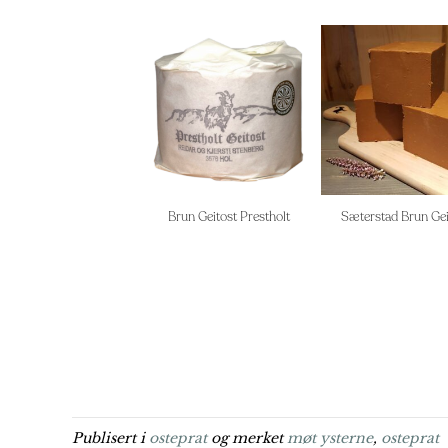
Brun Geitost Prestholt
Sæterstad Brun Gei
Publisert i
osteprat
og merket
møt ysterne
,
osteprat