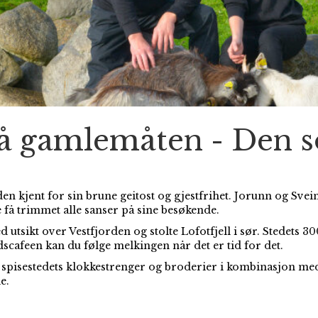
å gamlemåten - Den s
den kjent for sin brune geitost og gjestfrihet. Jorunn og Sv
 få trimmet alle sanser på sine besøkende.
 utsikt over Vestfjorden og stolte Lofotfjell i sør. Stedets 3
rdscafeen kan du følge melkingen når det er tid for det.
g spisestedets klokkestrenger og broderier i kombinasjon med
e.