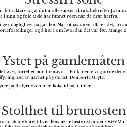
 går litt saktere og at de tar alle sanser i bruk, bekrefter Joru
tte i sinn og føle at de har funnet roen når de drar herfra.
er dagliglivet på gården. Når situasjonen tillater det, arr
istoriefortellinger og å høre om hvordan det var før. Mange 
Ystet på gamlemåten
mlefjøset, forteller hun fornøyd. – Folk mente vi gjorde det v
fyring. Derav navnet på ysteriet: Den Sorte Gryte.
yter på flisfyrt oven med koketid på ti timer.
Stolthet til brunosten
ardsbruk ble kåret til verdens neste beste ost under OsteVM 