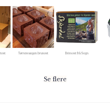
tost
Tørresvangen brunost
Brimost frå Sogn
Se flere