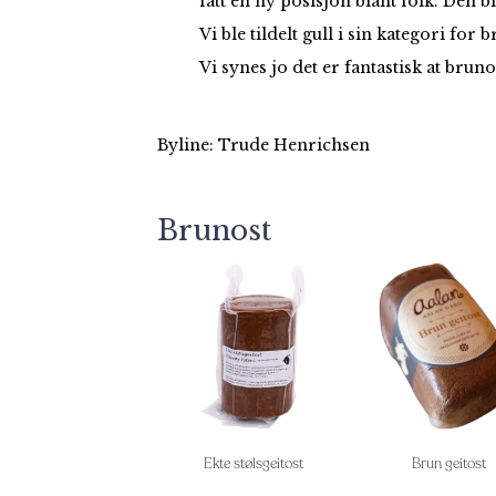
fått en ny posisjon blant folk. Den 
Vi ble tildelt gull i sin kategori fo
Vi synes jo det er fantastisk at bruno
Byline: Trude Henrichsen
Brunost
Ekte stølsgeitost
Brun geitost