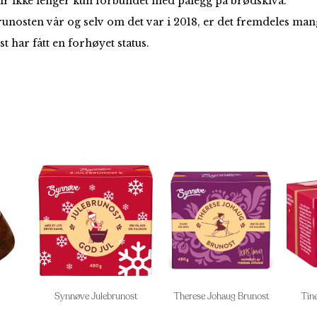
blir ikke lenger kun forbundet med pålegg på brødskiva.
r brunosten vår og selv om det var i 2018, er det fremdeles m
st har fått en forhøyet status.
Synnøve Julebrunost
Therese Johaug Brunost
Tin