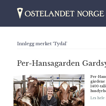
Innlegg merket ‘Tydal’
Per-Hansagarden Gardsy
Per-Hans
gårdene i
1400-tall
husdyrho
Les hele 