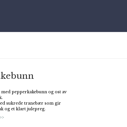
akebunn
 med pepperkakebunn og ost av
k.
ed sukrede tranebær som gir
k og et klart julepreg.
>>