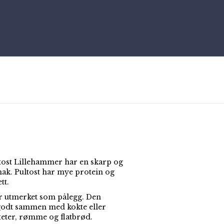
tost Lillehammer har en skarp og
mak. Pultost har mye protein og
tt.
er utmerket som pålegg. Den
odt sammen med kokte eller
teter, rømme og flatbrød.