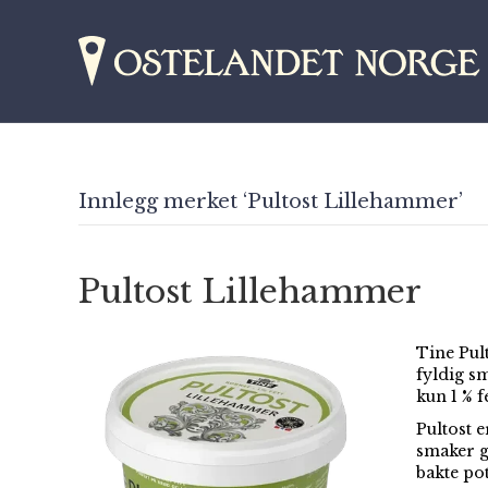
Innlegg merket ‘Pultost Lillehammer’
Pultost Lillehammer
Tine Pul
fyldig s
kun 1 % fe
Pultost 
smaker g
bakte po