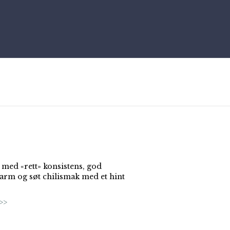
 med «rett» konsistens, god
 Varm og søt chilismak med et hint
>>